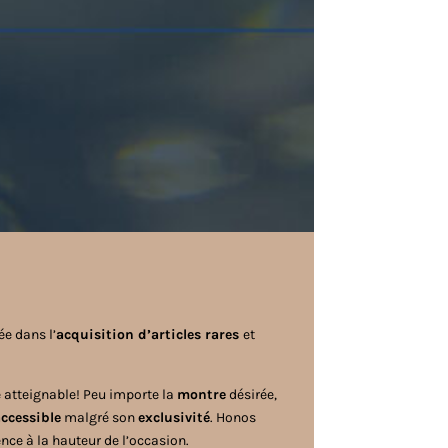
ée dans l’
acquisition d’articles rares
et
e atteignable! Peu importe la
montre
désirée,
ccessible
malgré son
exclusivité
. Honos
ence à la hauteur de l’occasion.