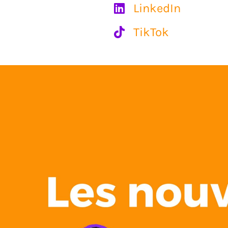
LinkedIn

TikTok
