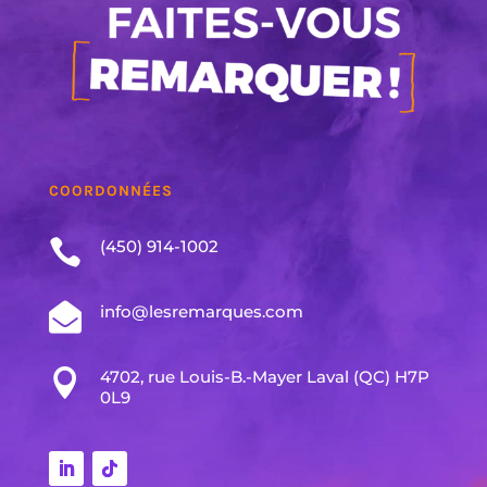
COORDONNÉES

(450) 914-1002

info@lesremarques.com

4702, rue Louis-B.-Mayer Laval (QC) H7P
0L9