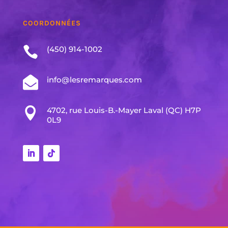
COORDONNÉES

(450) 914-1002

info@lesremarques.com

4702, rue Louis-B.-Mayer Laval (QC) H7P
0L9