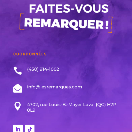
COORDONNÉES

(450) 914-1002

info@lesremarques.com

4702, rue Louis-B.-Mayer Laval (QC) H7P
0L9