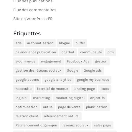
Flux des publications
Flux des commentaires
Site de WordPress-FR
Étiquettes
ads
automatisation
blogue
buffer
calendrier de publication
chatbot
communauté
crm
e-commerce
engagement
Facebook Ads
gestion
gestion des réseaux sociaux
Google
Google ads
google adsens
google analytics
google my business
hootsuite
identité de marque
landing page
leads
logiciel
marketing
marketing digital
objectifs
optimisation
outils
page de vente
planification
relation client
référencement naturel
Référencement organique
réseaux sociaux
sales page