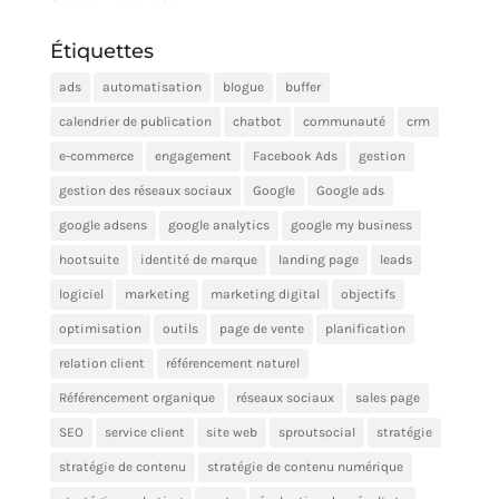
Étiquettes
ads
automatisation
blogue
buffer
calendrier de publication
chatbot
communauté
crm
e-commerce
engagement
Facebook Ads
gestion
gestion des réseaux sociaux
Google
Google ads
google adsens
google analytics
google my business
hootsuite
identité de marque
landing page
leads
logiciel
marketing
marketing digital
objectifs
optimisation
outils
page de vente
planification
relation client
référencement naturel
Référencement organique
réseaux sociaux
sales page
SEO
service client
site web
sproutsocial
stratégie
stratégie de contenu
stratégie de contenu numérique