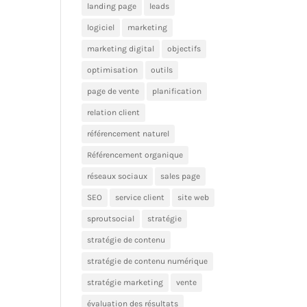
landing page
leads
logiciel
marketing
marketing digital
objectifs
optimisation
outils
page de vente
planification
relation client
référencement naturel
Référencement organique
réseaux sociaux
sales page
SEO
service client
site web
sproutsocial
stratégie
stratégie de contenu
stratégie de contenu numérique
stratégie marketing
vente
évaluation des résultats