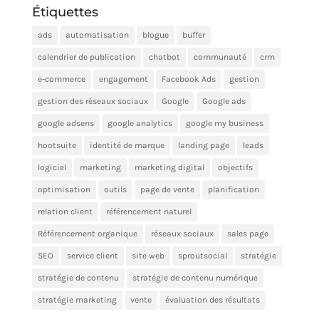
Étiquettes
ads
automatisation
blogue
buffer
calendrier de publication
chatbot
communauté
crm
e-commerce
engagement
Facebook Ads
gestion
gestion des réseaux sociaux
Google
Google ads
google adsens
google analytics
google my business
hootsuite
identité de marque
landing page
leads
logiciel
marketing
marketing digital
objectifs
optimisation
outils
page de vente
planification
relation client
référencement naturel
Référencement organique
réseaux sociaux
sales page
SEO
service client
site web
sproutsocial
stratégie
stratégie de contenu
stratégie de contenu numérique
stratégie marketing
vente
évaluation des résultats